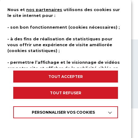
Nous et
nos partenaires
utilisons des cookies sur
le site internet pour :
• son bon fonctionnement (cookies nécessaires) ;
• à des fins de réalisation de statistiques pour
vous offrir une expérience de visite améliorée
(cookies statistiques) ;
QUI SOMMES-NOUS ?
DOMAINES
D’ACTIVITÉS
SOLUTIONS
• permettre l’affichage et le visionnage de vidéos
sur notre site et afficher de la publicité ciblée en
CARRIÈRE
NEWSROOM
fonction de votre navigation et de votre profil
TOUT ACCEPTER
NOUS CONTACTER
(cookies publicitaires et de réseaux sociaux).
INSCRIPTIONS À NOS FORMATIONS
Nous ne déposons aucun cookie si vous n’y avez pas
TOUT REFUSER
APPELS D’OFFRES
consenti, à l’exception des cookies nécessaires au bon
fonctionnement du site.
PERSONNALISER VOS COOKIES
En cliquant sur «TOUT ACCEPTER», vous consentez à
Mentions
légales
et utilisation du site
l'utilisation de tous les cookies placés sur notre site. En
cliquant sur «TOUT REFUSER», seuls les cookies
Gestion
des cookies
nécessaires au fonctionnement du site seront utilisés.
Accessibilité : partiellement conforme