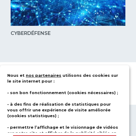
CYBERDÉFENSE
Nous et
nos partenaires
utilisons des cookies sur
le site internet pour :
• son bon fonctionnement (cookies nécessaires) ;
• à des fins de réalisation de statistiques pour
vous offrir une expérience de visite améliorée
(cookies statistiques) ;
QUI SOMMES-NOUS ?
DOMAINES
D’ACTIVITÉS
SOLUTIONS
• permettre l’affichage et le visionnage de vidéos
sur notre site et afficher de la publicité ciblée en
CARRIÈRE
NEWSROOM