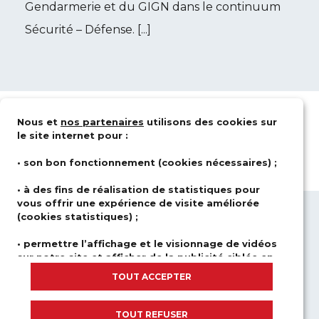
Gendarmerie et du GIGN dans le continuum
Sécurité – Défense. [...]
Nous et
nos partenaires
utilisons des cookies sur
le site internet pour :
• son bon fonctionnement (cookies nécessaires) ;
• à des fins de réalisation de statistiques pour
vous offrir une expérience de visite améliorée
(cookies statistiques) ;
QUI SOMMES-NOUS ?
DOMAINES
D’ACTIVITÉS
SOLUTIONS
• permettre l’affichage et le visionnage de vidéos
sur notre site et afficher de la publicité ciblée en
CARRIÈRE
NEWSROOM
fonction de votre navigation et de votre profil
TOUT ACCEPTER
NOUS CONTACTER
(cookies publicitaires et de réseaux sociaux).
INSCRIPTIONS À NOS FORMATIONS
Nous ne déposons aucun cookie si vous n’y avez pas
TOUT REFUSER
APPELS D’OFFRES