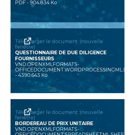
PDF
-
904.834 Ko
Télécharger le document :(nouvelle
fenêtre)
QUESTIONNAIRE DE DUE DILIGENCE
FOURNISSEURS
VND.OPENXMLFORMATS-
OFFICEDOCUMENT.WORDPROCESSINGML.DO
-
4390.643 Ko
Télécharger le document :(nouvelle
fenêtre)
BORDEREAU DE PRIX UNITAIRE
VND.OPENXMLFORMATS-
OFFICEDOCUMENT.SPREADSHEETML.SHEET