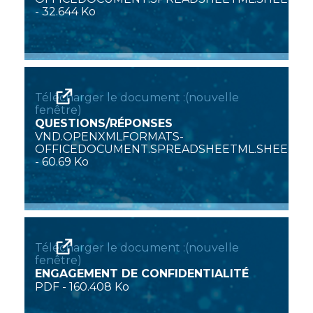
-
32.644 Ko
Télécharger le document :(nouvelle
fenêtre)
QUESTIONS/RÉPONSES
VND.OPENXMLFORMATS-
OFFICEDOCUMENT.SPREADSHEETML.SHEET
-
60.69 Ko
Télécharger le document :(nouvelle
fenêtre)
ENGAGEMENT DE CONFIDENTIALITÉ
PDF
-
160.408 Ko