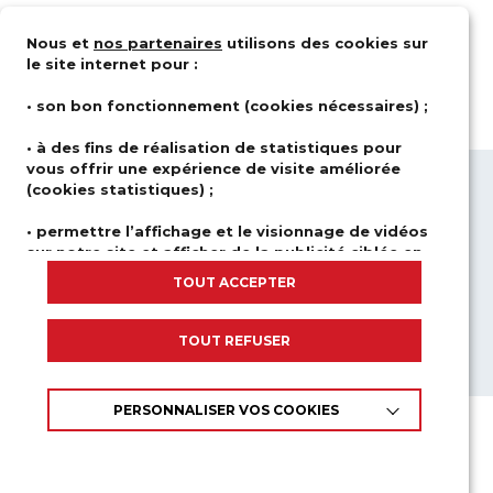
Nous et
nos partenaires
utilisons des cookies sur
le site internet pour :
• son bon fonctionnement (cookies nécessaires) ;
• à des fins de réalisation de statistiques pour
vous offrir une expérience de visite améliorée
(cookies statistiques) ;
QUI SOMMES-NOUS ?
DOMAINES
D’ACTIVITÉS
SOLUTIONS
• permettre l’affichage et le visionnage de vidéos
sur notre site et afficher de la publicité ciblée en
CARRIÈRE
NEWSROOM
fonction de votre navigation et de votre profil
TOUT ACCEPTER
NOUS CONTACTER
(cookies publicitaires et de réseaux sociaux).
INSCRIPTIONS À NOS FORMATIONS
Nous ne déposons aucun cookie si vous n’y avez pas
TOUT REFUSER
APPELS D’OFFRES
consenti, à l’exception des cookies nécessaires au bon
fonctionnement du site.
PERSONNALISER VOS COOKIES
En cliquant sur «TOUT ACCEPTER», vous consentez à
Mentions
légales
et utilisation du site
l'utilisation de tous les cookies placés sur notre site. En
cliquant sur «TOUT REFUSER», seuls les cookies
Gestion
des cookies
nécessaires au fonctionnement du site seront utilisés.